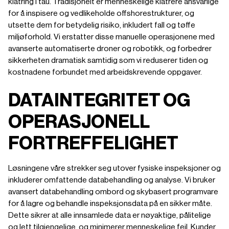
klatring i tau. Tradisjonelt er menneskelige klatrere ansvarlige
for å inspisere og vedlikeholde offshorestrukturer, og
utsette dem for betydelig risiko, inkludert fall og tøffe
miljøforhold. Vi erstatter disse manuelle operasjonene med
avanserte automatiserte droner og robotikk, og forbedrer
sikkerheten dramatisk samtidig som vi reduserer tiden og
kostnadene forbundet med arbeidskrevende oppgaver.
DATAINTEGRITET OG
OPERASJONELL
FORTREFFELIGHET
Løsningene våre strekker seg utover fysiske inspeksjoner og
inkluderer omfattende databehandling og analyse. Vi bruker
avansert databehandling ombord og skybasert programvare
for å lagre og behandle inspeksjonsdata på en sikker måte.
Dette sikrer at alle innsamlede data er nøyaktige, pålitelige
og lett tilgjengelige, og minimerer menneskelige feil. Kunder